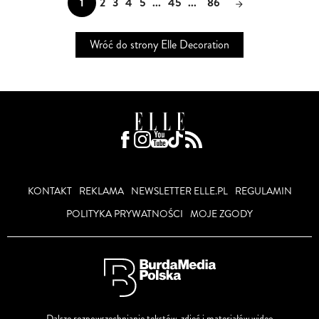
1
2
3
4
5
...
45
...
86
Wróć do strony Elle Decoration
KONTAKT
REKLAMA
NEWSLETTER ELLE.PL
REGULAMIN
POLITYKA PRYWATNOŚCI
MOJE ZGODY
Dalsze rozpowszechnianie tekstów, zdjęć i materiałów wideo