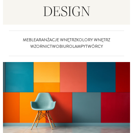
DESIGN
MEBLE
ARANŻACJE WNĘTRZ
KOLORY WNĘTRZ
WZORNICTWO
BIURO
LAMPY
TWÓRCY