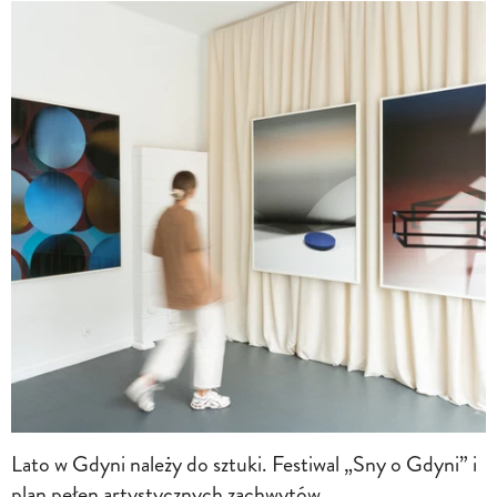
Lato w Gdyni należy do sztuki. Festiwal „Sny o Gdyni” i
plan pełen artystycznych zachwytów