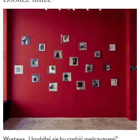
Wystawa „Urodziłaś się by rządzić mężczyznami”.