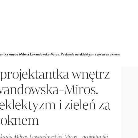
tantka wnętrz Milena Lewandowska-Miros. Postawiła na eklektyzm i zieleń za oknem
projektantka wnętrz
wandowska-Miros.
eklektyzm i zieleń za
oknem
ania Mileny Lewandowskiej-Miros – projektantki