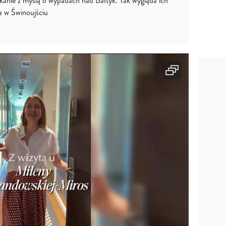
zkanie z myślą o wypadach nad Bałtyk. Tak wygląda ich
a w Świnoujściu