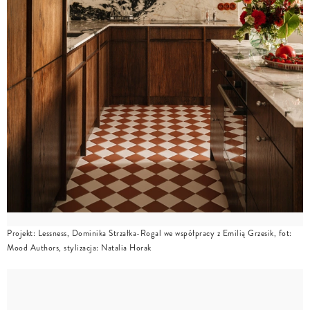
Projekt: Lessness, Dominika Strzałka-Rogal we współpracy z Emilią Grzesik, fot:
Mood Authors, stylizacja: Natalia Horak