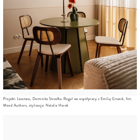
Projekt: Lessness, Dominika Strzałka-Rogal we współpracy z Emilią Grzesik, fot:
Mood Authors, stylizacja: Natalia Horak