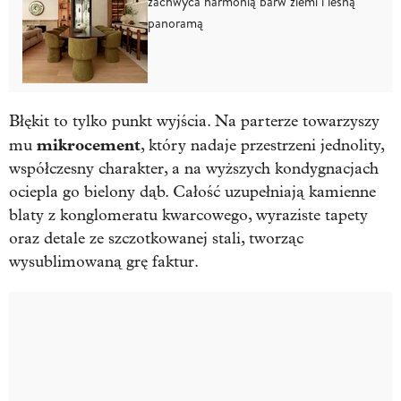
zachwyca harmonią barw ziemi i leśną
panoramą
Błękit to tylko punkt wyjścia. Na parterze towarzyszy
mikrocement
mu
, który nadaje przestrzeni jednolity,
współczesny charakter, a na wyższych kondygnacjach
ociepla go bielony dąb. Całość uzupełniają kamienne
blaty z konglomeratu kwarcowego, wyraziste tapety
oraz detale ze szczotkowanej stali, tworząc
wysublimowaną grę faktur.