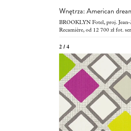
Wnętrza: American drea
BROOKLYN Fotel, proj. Jean-M
Recamière, od 12 700 zł fot. se
2 / 4