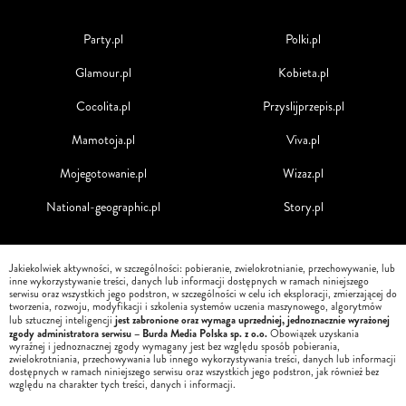
Party.pl
Polki.pl
Glamour.pl
Kobieta.pl
Cocolita.pl
Przyslijprzepis.pl
Mamotoja.pl
Viva.pl
Mojegotowanie.pl
Wizaz.pl
National-geographic.pl
Story.pl
Jakiekolwiek aktywności, w szczególności: pobieranie, zwielokrotnianie, przechowywanie, lub
inne wykorzystywanie treści, danych lub informacji dostępnych w ramach niniejszego
serwisu oraz wszystkich jego podstron, w szczególności w celu ich eksploracji, zmierzającej do
tworzenia, rozwoju, modyfikacji i szkolenia systemów uczenia maszynowego, algorytmów
jest zabronione oraz wymaga uprzedniej, jednoznacznie wyrażonej
lub sztucznej inteligencji
zgody administratora serwisu – Burda Media Polska sp. z o.o.
Obowiązek uzyskania
wyraźnej i jednoznacznej zgody wymagany jest bez względu sposób pobierania,
zwielokrotniania, przechowywania lub innego wykorzystywania treści, danych lub informacji
dostępnych w ramach niniejszego serwisu oraz wszystkich jego podstron, jak również bez
względu na charakter tych treści, danych i informacji.