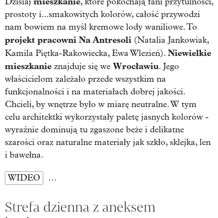
mieszkanie
Dzisiaj
, które pokochają fani przytulności,
prostoty i...smakowitych kolorów, całość przywodzi
nam bowiem na myśl kremowe lody waniliowe. To
projekt pracowni Na Antresoli
(Natalia Jankowiak,
Niewielkie
Kamila Piętka-Rakowiecka, Ewa Wlezień).
mieszkanie
Wrocławiu
znajduje się we
. Jego
właścicielom zależało przede wszystkim na
funkcjonalności i na materiałach dobrej jakości.
Chcieli, by wnętrze było w miarę neutralne. W tym
celu architektki wykorzystały paletę jasnych kolorów -
wyraźnie dominują tu zgaszone beże i delikatne
szarości oraz naturalne materiały jak szkło, sklejka, len
i bawełna.
WIDEO
…
Strefa dzienna z aneksem