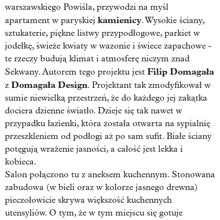
warszawskiego Powiśla, przywodzi na myśl
kamienicy
apartament w paryskiej
. Wysokie ściany,
sztukaterie, piękne listwy przypodłogowe, parkiet w
jodełkę, świeże kwiaty w wazonie i świece zapachowe -
te rzeczy budują klimat i atmosferę niczym znad
Filip Domagała
Sekwany. Autorem tego projektu jest
Domagała Design
z
. Projektant tak zmodyfikował w
sumie niewielką przestrzeń, że do każdego jej zakątka
dociera dzienne światło. Dzieje się tak nawet w
przypadku łazienki, która została otwarta na sypialnię
przeszkleniem od podłogi aż po sam sufit. Białe ściany
potęgują wrażenie jasności, a całość jest lekka i
kobieca.
Salon połączono tu z aneksem kuchennym. Stonowana
zabudowa (w bieli oraz w kolorze jasnego drewna)
pieczołowicie skrywa większość kuchennych
utensyliów. O tym, że w tym miejscu się gotuje