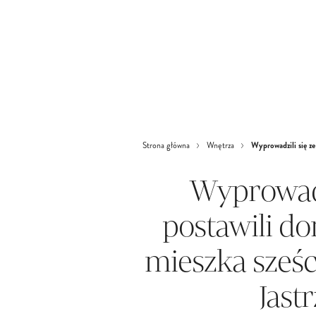
Wyprowadzili się ze
Strona główna
Wnętrza
Wyprowadzi
postawili d
mieszka sześ
Jast