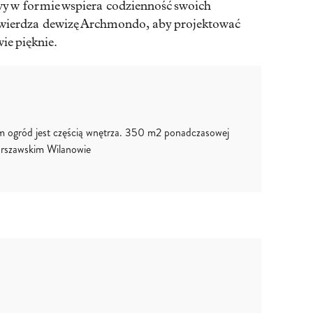
iwy w formie wspiera codzienność swoich
twierdza dewizę Archmondo, aby projektować
ie pięknie.
 ogród jest częścią wnętrza. 350 m2 ponadczasowej
arszawskim Wilanowie