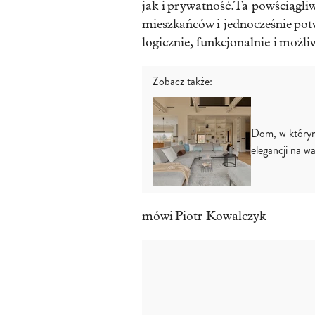
jak i prywatność. Ta powściągl
mieszkańców i jednocześnie po
logicznie, funkcjonalnie i możliw
Zobacz także:
Dom, w którym
elegancji na w
mówi Piotr Kowalczyk