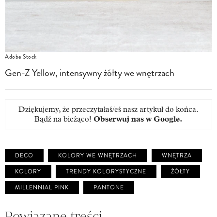
Adobe Stock
Gen-Z Yellow, intensywny żółty we wnętrzach
Dziękujemy, że przeczytałaś/eś nasz artykuł do końca.
Bądź na bieżąco!
Obserwuj nas w Google
.
DECO
KOLORY WE WNĘTRZACH
WNĘTRZA
KOLORY
TRENDY KOLORYSTYCZNE
ŻÓŁTY
MILLENNIAL PINK
PANTONE
Powiązane treści