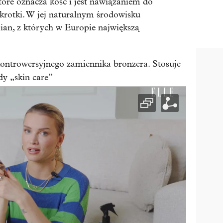
tóre oznacza kość i jest nawiązaniem do
krotki. W jej naturalnym środowisku
an, z których w Europie największą
ontrowersyjnego zamiennika bronzera. Stosuje
dy „skin care”