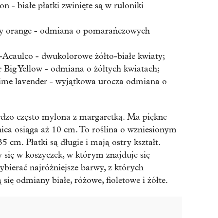
n - białe płatki zwinięte są w ruloniki
ny orange - odmiana o pomarańczowych
-Acaulco - dwukolorowe żółto-białe kwiaty;
r Big Yellow - odmiana o żółtych kwiatach;
ime lavender - wyjątkowa urocza odmiana o
rdzo często mylona z margaretką. Ma piękne
nica osiąga aż 10 cm. To roślina o wzniesionym
5 cm. Płatki są długie i mają ostry kształt.
 się w koszyczek, w którym znajduje się
ybierać najróżniejsze barwy, z których
się odmiany białe, różowe, fioletowe i żółte.