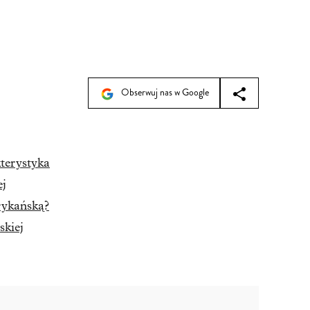
Obserwuj nas w Google
terystyka
ej
rykańską?
skiej