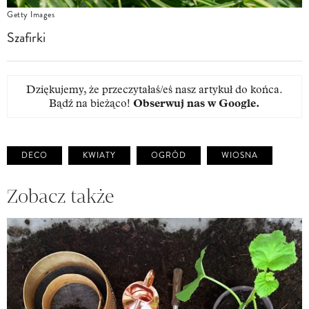
Getty Images
Szafirki
Dziękujemy, że przeczytałaś/eś nasz artykuł do końca.
Bądź na bieżąco!
Obserwuj nas w Google
.
DECO
KWIATY
OGRÓD
WIOSNA
Zobacz także