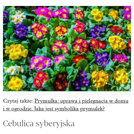
Czytaj także:
Prymulka: uprawa i pielęgnacja w domu
i w ogrodzie. Jaka jest symbolika prymulek?
Cebulica syberyjska