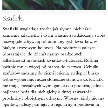
Szafirki
zafirki
S
wyglądają trochę jak słynne, niebieskie
kamienie szlachetne i to im właśnie zawdzięczają swoją
nazwę (choć bywają też odmiany tych kwiatków w
białym i różowym kolorze). Na podłużnej gałązce
(dorastającej do 25cm) mamy osadzonych
kilkadziesiąt malutkich kwiatków-kuleczek. Roślina
kwitnie mniej więcej od marca do czerwca.
Cebulki
szafirków sadzimy do ziemi jesienią, najlepiej blisko
siebie wybierając raczej słoneczne stanowisko. Kwiatki
nie mają specjalnych wymagań, co do podłoża, jednak
najlepsze będą dla nich gleby o dużej zawartości
próchnicy i obojętnym odczynie. Wiosną, kiedy nie ma
opadów, należy pamiętać o regularnym podlewaniu