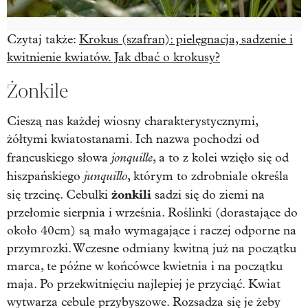
Czytaj także:
Krokus (szafran): pielęgnacja, sadzenie i
kwitnienie kwiatów. Jak dbać o krokusy?
Żonkile
Cieszą nas każdej wiosny charakterystycznymi,
żółtymi kwiatostanami. Ich nazwa pochodzi od
jonquille
francuskiego słowa
, a to z kolei wzięło się od
junquillo
hiszpańskiego
, którym to zdrobniale określa
żonkili
się trzcinę. Cebulki
sadzi się do ziemi na
przełomie sierpnia i września. Roślinki (dorastające do
około 40cm) są mało wymagające i raczej odporne na
przymrozki. Wczesne odmiany kwitną już na początku
marca, te późne w końcówce kwietnia i na początku
maja. Po przekwitnięciu najlepiej je przyciąć. Kwiat
wytwarza cebule przybyszowe. Rozsadza się je żeby