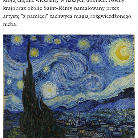
którą chętnie wieszamy w naszych domach. Nocny
krajobraz okolic Saint-Rémy namalowany przez
artystę "z pamięci" zachwyca magią rozgwieżdżonego
nieba.