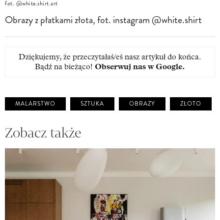
fot. @white.shirt.art
Obrazy z płatkami złota, fot. instagram @white.shirt
Dziękujemy, że przeczytałaś/eś nasz artykuł do końca.
Bądź na bieżąco!
Obserwuj nas w Google
.
MALARSTWO
SZTUKA
OBRAZY
ZŁOTO
Zobacz także