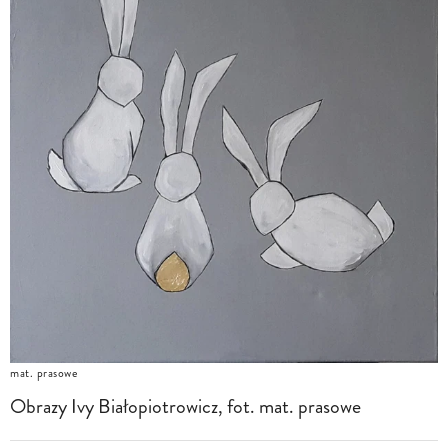
mat. prasowe
Obrazy Ivy Białopiotrowicz, fot. mat. prasowe