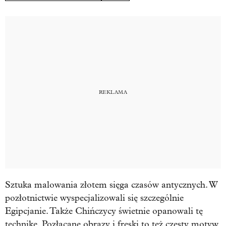
Sztuka malowania złotem sięga czasów antycznych. W
pozłotnictwie wyspecjalizowali się szczególnie
Egipcjanie. Także Chińczycy świetnie opanowali tę
tęchnikę. Pozłacane obrazy i freski to też częsty motyw