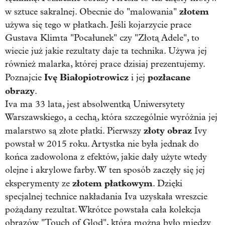
złotem
w sztuce sakralnej. Obecnie do "malowania"
używa się tego w płatkach. Jeśli kojarzycie prace
Gustava Klimta "Pocałunek" czy "Złotą Adele", to
wiecie już jakie rezultaty daje ta technika. Używa jej
również malarka, której prace dzisiaj prezentujemy.
Ivę Białopiotrowicz
pozłacane
Poznajcie
i jej
obrazy
.
Iva ma 33 lata, jest absolwentką Uniwersytety
Warszawskiego, a cechą, która szczególnie wyróżnia jej
złoty obraz
malarstwo są złote płatki. Pierwszy
Ivy
powstał w 2015 roku. Artystka nie była jednak do
końca zadowolona z efektów, jakie dały użyte wtedy
olejne i akrylowe farby. W ten sposób zaczęły się jej
złotem płatkowym
eksperymenty ze
. Dzięki
specjalnej technice nakładania Iva uzyskała wreszcie
pożądany rezultat. Wkrótce powstała cała kolekcja
obrazów "Touch of Glod", którą można było między