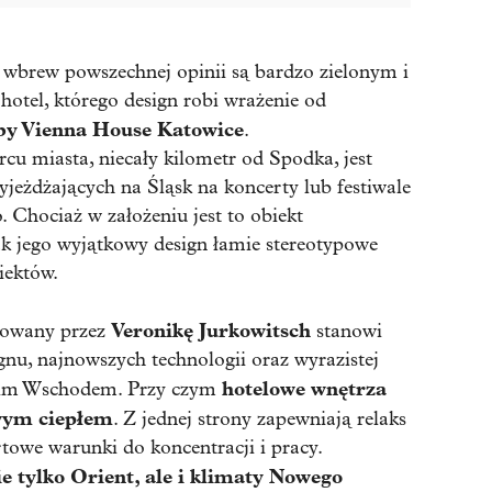
wbrew powszechnej opinii są bardzo zielonym i
hotel, którego design robi wrażenie od
by Vienna House Katowice
.
cu miasta, niecały kilometr od Spodka, jest
yjeżdżających na Śląsk na koncerty lub festiwale
 Chociaż w założeniu jest to obiekt
k jego wyjątkowy design łamie stereotypowe
iektów.
Veronikę Jurkowitsch
ktowany przez
stanowi
nu, najnowszych technologii oraz wyrazistej
hotelowe wnętrza
ekim Wschodem. Przy czym
wym ciepłem
. Z jednej strony zapewniają relaks
rtowe warunki do koncentracji i pracy.
e tylko Orient, ale i klimaty Nowego