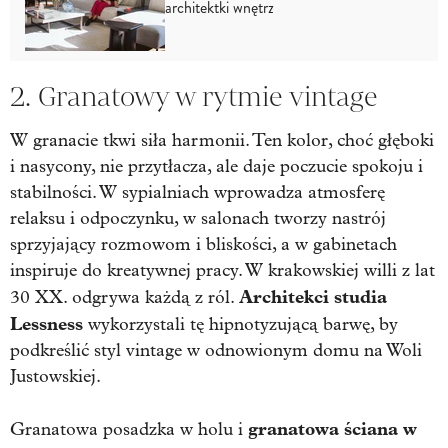
architektki wnętrz
2. Granatowy w rytmie vintage
W granacie tkwi siła harmonii. Ten kolor, choć głęboki
i nasycony, nie przytłacza, ale daje poczucie spokoju i
stabilności. W sypialniach wprowadza atmosferę
relaksu i odpoczynku, w salonach tworzy nastrój
sprzyjający rozmowom i bliskości, a w gabinetach
inspiruje do kreatywnej pracy. W krakowskiej willi z lat
Architekci studia
30 XX. odgrywa każdą z ról.
Lessness
wykorzystali tę hipnotyzującą barwę, by
podkreślić styl vintage w odnowionym domu na Woli
Justowskiej.
granatowa ściana w
Granatowa posadzka w holu i