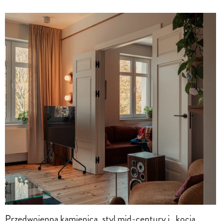
Przedwojenna kamienica, styl mid-century i „kocia