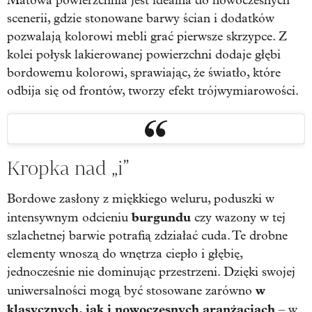
Matowa powierzchnia jest idealna do nowoczesnych
scenerii, gdzie stonowane barwy ścian i dodatków
pozwalają kolorowi mebli grać pierwsze skrzypce. Z
kolei połysk lakierowanej powierzchni dodaje głębi
bordowemu kolorowi, sprawiając, że światło, które
odbija się od frontów, tworzy efekt trójwymiarowości.
Kropka nad „i”
Bordowe zasłony z miękkiego weluru, poduszki w
burgundu
intensywnym odcieniu
czy wazony w tej
szlachetnej barwie potrafią zdziałać cuda. Te drobne
elementy wnoszą do wnętrza ciepło i głębię,
jednocześnie nie dominując przestrzeni. Dzięki swojej
w
uniwersalności mogą być stosowane zarówno
klasycznych, jak i nowoczesnych aranżacjach
– w