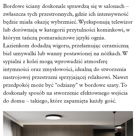
Bordowe ściany doskonale sprawdzą się w salonach –
zwłaszcza tych przestronnych, gdzie ich intensywność
będzie miała okazję wybrzmieć. Wyeksponują telewizor
lub dorównają w kategorii przytulności kominkowi, w
którym tańczą pomarańczowe języki ognia.
Łazienkom dodadzą wigoru, przełamując ceramiczną
biel umywalki lub wanny postawionej na nóżkach. W
sypialni z kolei mogą wprowadzić atmosferę
intymności oraz zmysłowości, idealną do stworzenia
nastrojowej przestrzeni sprzyjającej relaksowi. Nawet
przedpokój może być "odziany" w bordowe szaty. To
doskonały sposób na stworzenie efektownego wejścia
do domu – takiego, które zapamięta każdy gość.