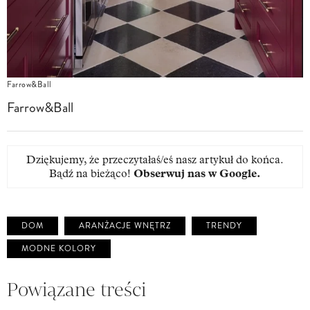
Farrow&Ball
Farrow&Ball
Dziękujemy, że przeczytałaś/eś nasz artykuł do końca.
Bądź na bieżąco!
Obserwuj nas w Google
.
DOM
ARANŻACJE WNĘTRZ
TRENDY
MODNE KOLORY
Powiązane treści