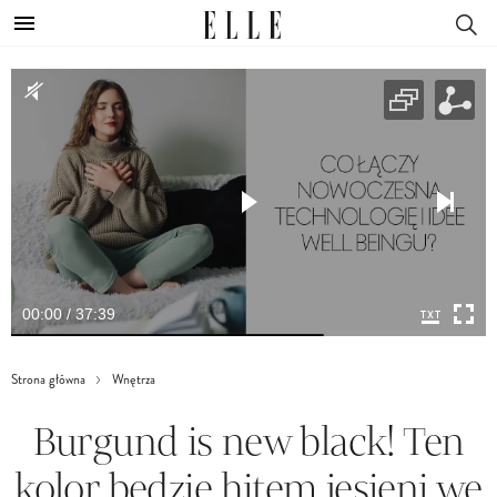
00:00 / 37:39
Strona główna
Wnętrza
Burgund is new black! Ten
kolor będzie hitem jesieni we