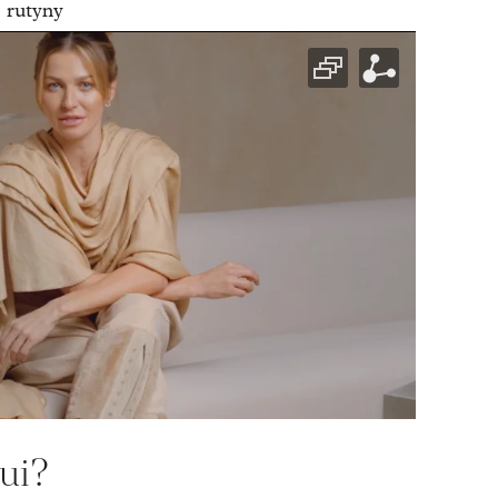
 rutyny
hui?