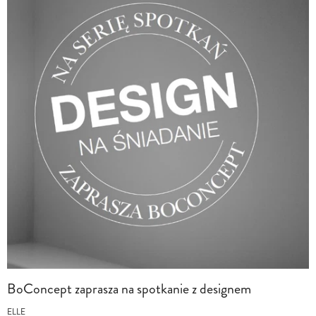
BoConcept zaprasza na spotkanie z designem
ELLE