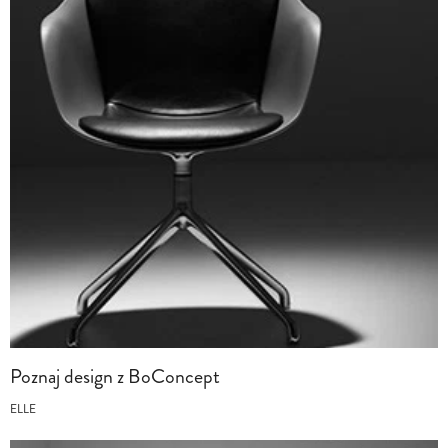
Poznaj design z BoConcept
ELLE