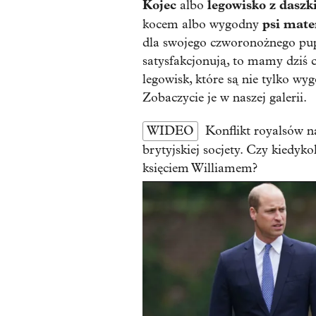
Kojec
legowisko z dasz
albo
psi mate
kocem albo wygodny
dla swojego czworonożnego pup
satysfakcjonują, to mamy dziś c
legowisk, które są nie tylko wy
Zobaczycie je w naszej galerii.
WIDEO
Konflikt royalsów n
brytyjskiej socjety. Czy kiedyk
księciem Williamem?