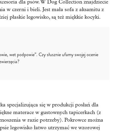
kcesoria dla psów. W Dog Collection znajdziecie
 w czerni i bieli. Jest mała sofa z aksamitu z
iej płaskie legowisko, są też miękkie kocyki.
owie, wet podpowie”. Czy słusznie ufamy swojej ocenie
zwierzęcia?
a specjalizująca się w produkcji posłań dla
piękne materace w gustownych tapicerkach (z
enoszenia w razie potrzeby). Pokrowce można
 psie legowisko łatwo utrzymać we wzorowej