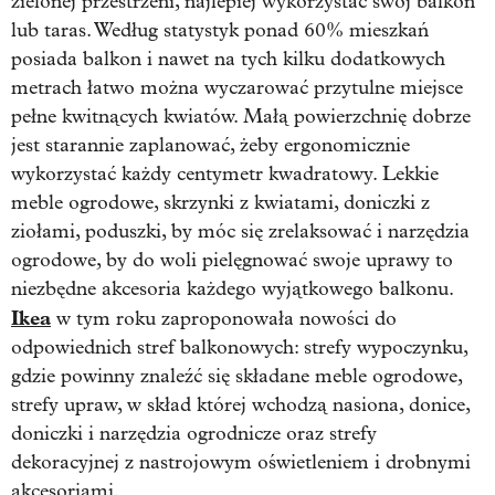
zielonej przestrzeni, najlepiej wykorzystać swój balkon
lub taras. Według statystyk ponad 60% mieszkań
posiada balkon i nawet na tych kilku dodatkowych
metrach łatwo można wyczarować przytulne miejsce
pełne kwitnących kwiatów. Małą powierzchnię dobrze
jest starannie zaplanować, żeby ergonomicznie
wykorzystać każdy centymetr kwadratowy. Lekkie
meble ogrodowe, skrzynki z kwiatami, doniczki z
ziołami, poduszki, by móc się zrelaksować i narzędzia
ogrodowe, by do woli pielęgnować swoje uprawy to
niezbędne akcesoria każdego wyjątkowego balkonu.
Ikea
w tym roku zaproponowała nowości do
odpowiednich stref balkonowych: strefy wypoczynku,
gdzie powinny znaleźć się składane meble ogrodowe,
strefy upraw, w skład której wchodzą nasiona, donice,
doniczki i narzędzia ogrodnicze oraz strefy
dekoracyjnej z nastrojowym oświetleniem i drobnymi
akcesoriami.