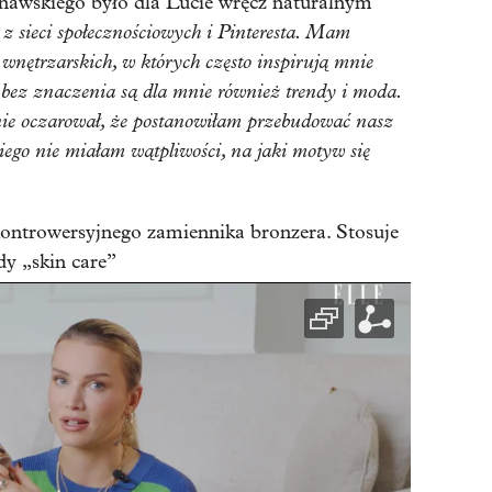
wskiego było dla Lucie wręcz naturalnym
 z sieci społecznościowych i Pinteresta. Mam
wnętrzarskich, w których często inspirują mnie
bez znaczenia są dla mnie również trendy i moda.
ie oczarował, że postanowiłam przebudować nasz
go nie miałam wątpliwości, na jaki motyw się
ontrowersyjnego zamiennika bronzera. Stosuje
dy „skin care”