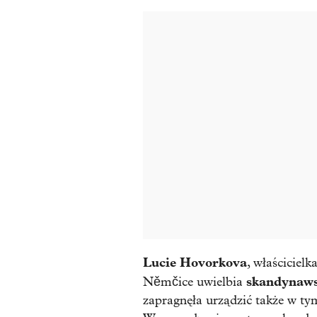
Lucie Hovorkova
, właścicielk
skandynaw
Němčice uwielbia
zapragnęła urządzić także w tym