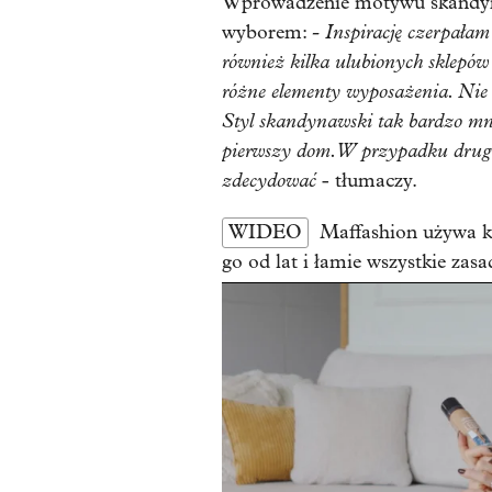
Wprowadzenie motywu skandyna
- Inspirację czerpałam
wyborem:
również kilka ulubionych sklepów 
różne elementy wyposażenia. Nie 
Styl skandynawski tak bardzo mn
pierwszy dom. W przypadku drugie
zdecydować
- tłumaczy.
WIDEO
Maffashion używa k
go od lat i łamie wszystkie zasa