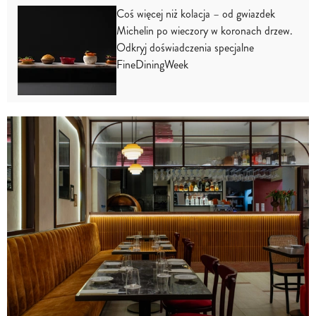
Coś więcej niż kolacja – od gwiazdek
Michelin po wieczory w koronach drzew.
Odkryj doświadczenia specjalne
FineDiningWeek