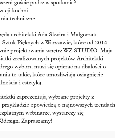
oszeni goście podczas spotkania?
żacji kuchni
ania techniczne
ędą architektki Ada Skwira i Małgorzata
i Sztuk Pięknych w Warszawie, które od 2014
ownię projektowania wnętrz WZ STUDIO. Mają
siątki zrealizowanych projektów. Architektki
ądrego wyboru musi się opierać na dbałości o
ania to takie, które umożliwiają osiągnięcie
ością i estetyką.
itektki zaprezentują wybrane projekty z
 przykładzie opowiedzą o najnowszych trendach
ezpłatnym webinarze, wystarczy się
K!design. Zapraszamy!