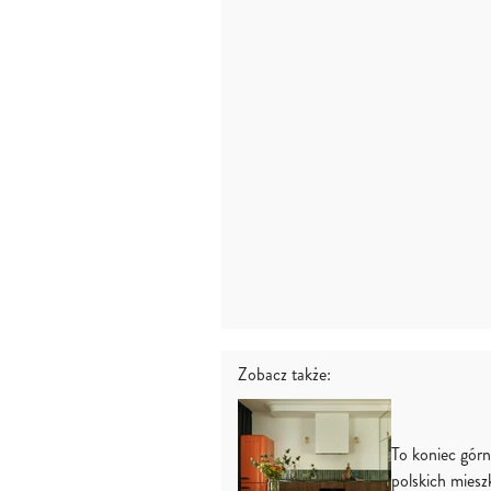
Zobacz także:
To koniec górn
polskich miesz