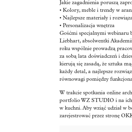
Jakie zagadnienia poruszą zapr
• Kolory, meble i trendy w aran
• Najlepsze materiały i rozwiąz
• Personalizacja wnętrza
Gośćmi specjalnymi webinaru b
Liebhart, absolwentki Akademi
roku wspólnie prowadzą prac
za sobą lata doświadczeń i dzie
kierują się zasadą, że sztuka m
każdy detal, a najlepsze rozwiąz
równowagi pomiędzy funkcjonaln
W trakcie spotkania online arch
portfolio WZ STUDIO i na ich
w kuchni. Aby wziąć udział w b
zarejestrować przez stronę OK