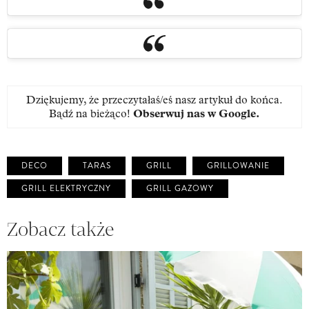
Dziękujemy, że przeczytałaś/eś nasz artykuł do końca.
Bądź na bieżąco!
Obserwuj nas w Google
.
DECO
TARAS
GRILL
GRILLOWANIE
GRILL ELEKTRYCZNY
GRILL GAZOWY
Zobacz także