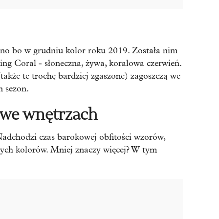
wno bo w grudniu kolor roku 2019. Została nim
ng Coral - słoneczna, żywa, koralowa czerwień.
(także te trochę bardziej zgaszone) zagoszczą we
n sezon.
 we wnętrzach
dchodzi czas barokowej obfitości wzorów,
wych kolorów. Mniej znaczy więcej? W tym