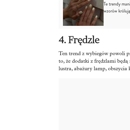
Te trendy man
wzorów królują
4. Frędzle
Ten trend z wybiegów powoli pr
to, że dodatki z frędzlami będą
lustra, abażury lamp, obszycia 