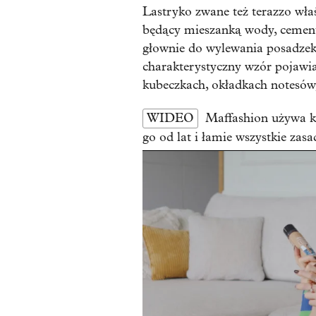
Lastryko zwane też terazzo wła
będący mieszanką wody, cement
głownie do wylewania posadzek,
charakterystyczny wzór pojawia 
kubeczkach, okładkach notesów, 
WIDEO
Maffashion używa k
go od lat i łamie wszystkie zasa