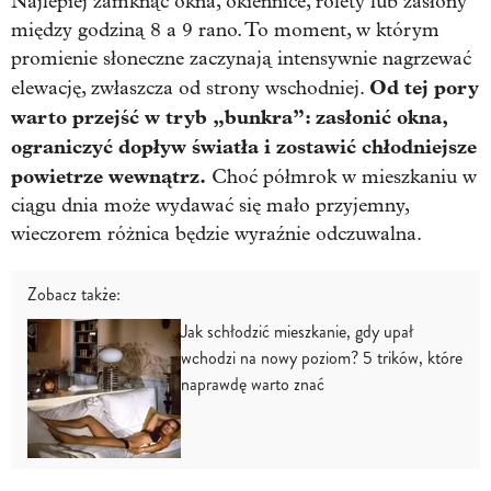
Najlepiej zamknąć okna, okiennice, rolety lub zasłony
między godziną 8 a 9 rano. To moment, w którym
promienie słoneczne zaczynają intensywnie nagrzewać
Od tej pory
elewację, zwłaszcza od strony wschodniej.
warto przejść w tryb „bunkra”: zasłonić okna,
ograniczyć dopływ światła i zostawić chłodniejsze
powietrze wewnątrz.
Choć półmrok w mieszkaniu w
ciągu dnia może wydawać się mało przyjemny,
wieczorem różnica będzie wyraźnie odczuwalna.
Zobacz także:
Jak schłodzić mieszkanie, gdy upał
wchodzi na nowy poziom? 5 trików, które
naprawdę warto znać