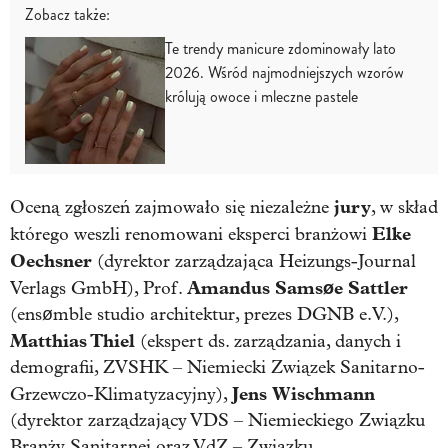
Zobacz także:
Te trendy manicure zdominowały lato
2026. Wśród najmodniejszych wzorów
królują owoce i mleczne pastele
jury
Oceną zgłoszeń zajmowało się niezależne
, w skład
Elke
którego weszli renomowani eksperci branżowi
Oechsner
(dyrektor zarządzająca Heizungs-Journal
Amandus Samsøe Sattler
Verlags GmbH), Prof.
(ensømble studio architektur, prezes DGNB e.V.),
Matthias Thiel
(ekspert ds. zarządzania, danych i
demografii, ZVSHK – Niemiecki Związek Sanitarno-
Jens
Wischmann
Grzewczo-Klimatyzacyjny),
(dyrektor zarządzający VDS – Niemieckiego Związku
Branży Sanitarnej oraz VdZ – Związku