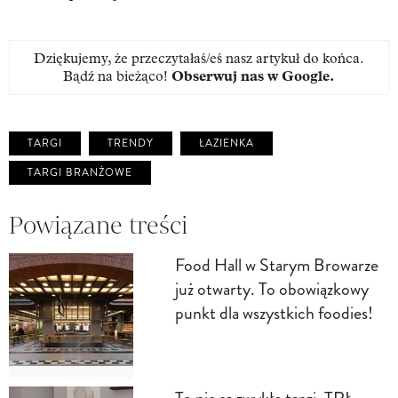
Dziękujemy, że przeczytałaś/eś nasz artykuł do końca.
Bądź na bieżąco!
Obserwuj nas w Google
.
TARGI
TRENDY
ŁAZIENKA
TARGI BRANŻOWE
Powiązane treści
Food Hall w Starym Browarze
już otwarty. To obowiązkowy
punkt dla wszystkich foodies!