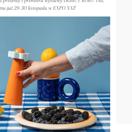
na prezenty i premiera wystawy DEBIUT ROKU TRŁ
gnu już 29-30 listopada w EXPO XXI!