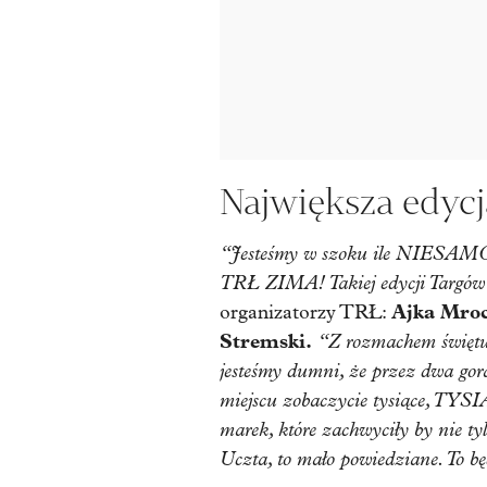
Największa edyc
“Jesteśmy w szoku ile NIESAM
TRŁ ZIMA! Takiej edycji Targów 
Ajka Mroc
organizatorzy TRŁ:
Stremski.
“Z rozmachem świętuj
jesteśmy dumni, że przez dwa g
miejscu zobaczycie tysiące, TYSI
marek, które zachwyciły by nie ty
Uczta, to mało powiedziane. To bę