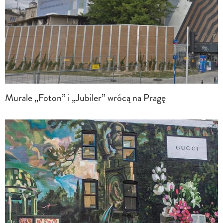
Murale „Foton” i „Jubiler” wrócą na Pragę