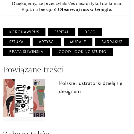
Dziękujemy, że przeczytałaś/eś nasz artykuł do końca.
Bądź na bieżąco!
Obserwuj nas w Google
.
KORONAWIRUS
SZPITAL
DECO
SZTUKA
ARTYŚCI
MURALE
BARRAKUZ
BEATA ŚLIWIŃSKA
GOOD LOOKING STUDIO
Powiązane treści
Polskie ilustratorki dzielą się
designem