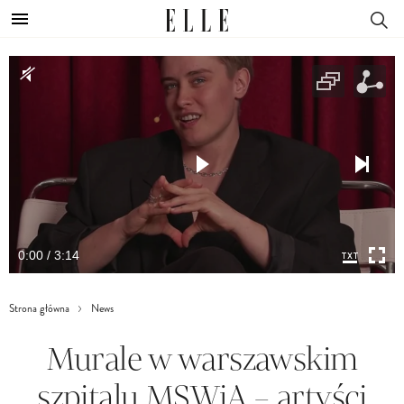
0:00 / 3:14
Strona główna
News
Murale w warszawskim
szpitalu MSWiA – artyści