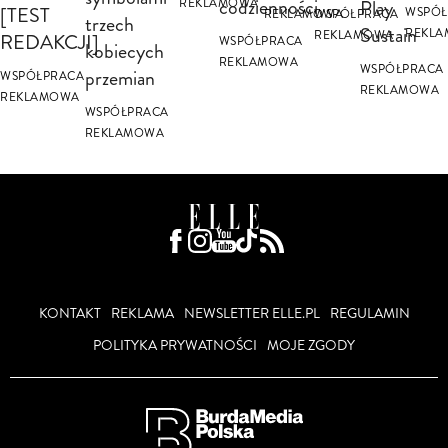
codzienności
Play
REKLAMOWA
[TEST
WSPÓŁ
REKLAMOWA
WSPÓŁPRACA
trzech
Sustain
REKL
REKLAMOWA
REDAKCJI]
WSPÓŁPRACA
kobiecych
REKLAMOWA
WSPÓŁPRACA
przemian
WSPÓŁPRACA
REKLAMOWA
REKLAMOWA
WSPÓŁPRACA
REKLAMOWA
KONTAKT
REKLAMA
NEWSLETTER ELLE.PL
REGULAMIN
POLITYKA PRYWATNOŚCI
MOJE ZGODY