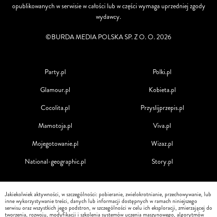
opublikowanych w serwisie w całości lub w części wymaga uprzedniej zgody
wydawcy.
©BURDA MEDIA POLSKA SP. Z O. O. 2026
Party.pl
Polki.pl
Glamour.pl
Kobieta.pl
Cocolita.pl
Przyslijprzepis.pl
Mamotoja.pl
Viva.pl
Mojegotowanie.pl
Wizaz.pl
National-geographic.pl
Story.pl
Jakiekolwiek aktywności, w szczególności: pobieranie, zwielokrotnianie, przechowywanie, lub
inne wykorzystywanie treści, danych lub informacji dostępnych w ramach niniejszego
serwisu oraz wszystkich jego podstron, w szczególności w celu ich eksploracji, zmierzającej do
tworzenia, rozwoju, modyfikacji i szkolenia systemów uczenia maszynowego, algorytmów