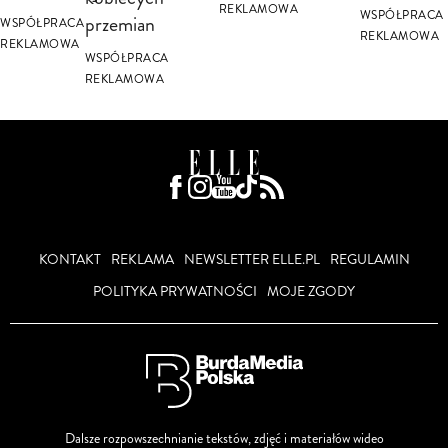
REKLAMOWA
WSPÓŁPRACA
przemian
WSPÓŁPRACA
REKLAMOWA
REKLAMOWA
WSPÓŁPRACA
REKLAMOWA
KONTAKT
REKLAMA
NEWSLETTER ELLE.PL
REGULAMIN
POLITYKA PRYWATNOŚCI
MOJE ZGODY
Dalsze rozpowszechnianie tekstów, zdjęć i materiałów wideo