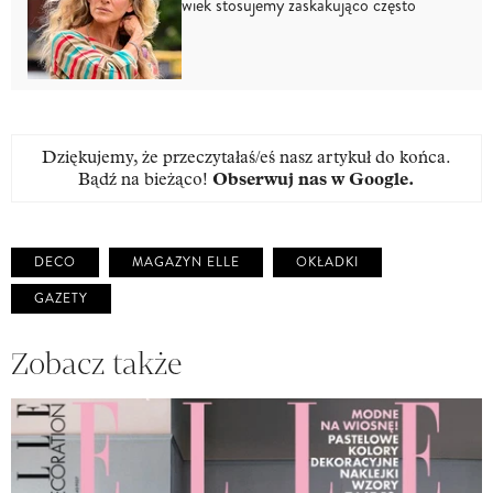
wiek stosujemy zaskakująco często
Dziękujemy, że przeczytałaś/eś nasz artykuł do końca.
Bądź na bieżąco!
Obserwuj nas w Google
.
DECO
MAGAZYN ELLE
OKŁADKI
GAZETY
Zobacz także