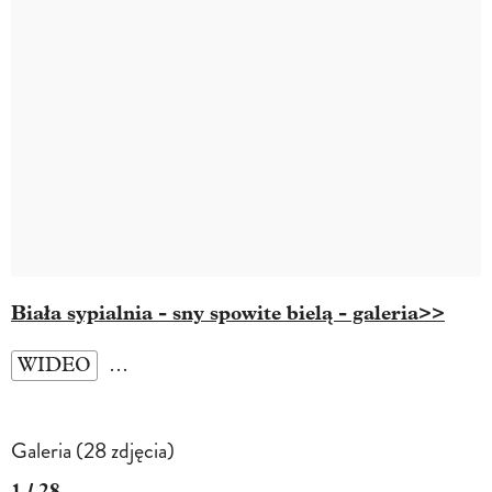
Biała sypialnia - sny spowite bielą - galeria>>
WIDEO
…
Galeria (28 zdjęcia)
1 / 28