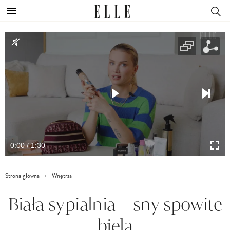
0:00 / 1:30
Strona główna
Wnętrza
Biała sypialnia – sny spowite
bielą