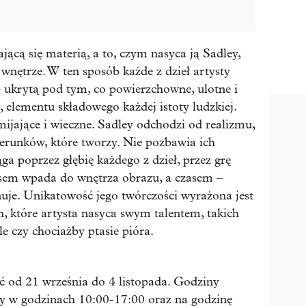
ającą się materią, a to, czym nasyca ją Sadley,
 wnętrze. W ten sposób każde z dzieł artysty
 ukrytą pod tym, co powierzchowne, ulotne i
, elementu składowego każdej istoty ludzkiej.
mijające i wieczne. Sadley odchodzi od realizmu,
zerunków, które tworzy. Nie pozbawia ich
ąga poprzez głębię każdego z dzieł, przez grę
asem wpada do wnętrza obrazu, a czasem –
uje. Unikatowość jego twórczości wyrażona jest
h, które artysta nasyca swym talentem, takich
le czy chociażby ptasie pióra.
 od 21 września do 4 listopada. Godziny
ty w godzinach 10:00-17:00 oraz na godzinę