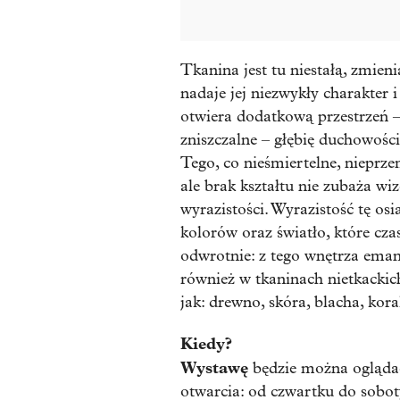
Tkanina jest tu niestałą, zmieni
nadaje jej niezwykły charakter i
otwiera dodatkową przestrzeń –
zniszczalne – głębię duchowości
Tego, co nieśmiertelne, nieprze
ale brak kształtu nie zubaża wi
wyrazistości. Wyrazistość tę osi
kolorów oraz światło, które cz
odwrotnie: z tego wnętrza eman
również w tkaninach nietkackic
jak: drewno, skóra, blacha, kora
Kiedy?
Wystawę
będzie można oglądać
otwarcia: od czwartku do sobo