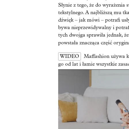
Słynie z tego, że do wyrażenia
tekstylnego. A najbliższą mu tk
dźwięk – jak mówi – potrafi usły
bywa nieprzewidywalny i potrafi
tych dwojga sprawiła jednak, że
powstała znacząca część orygin
WIDEO
Maffashion używa k
go od lat i łamie wszystkie zasa