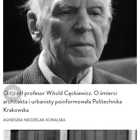
Odszedł profesor Witold Cęckiewicz. O śmierci
architekta i urbanisty poinformowała Politechnika
Krakowska
AGNIESZKA NIEDZIELAK-KOWALSKA