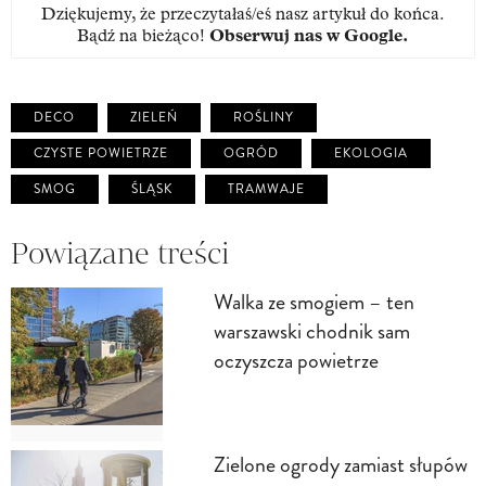
Dziękujemy, że przeczytałaś/eś nasz artykuł do końca.
Bądź na bieżąco!
Obserwuj nas w Google
.
DECO
ZIELEŃ
ROŚLINY
CZYSTE POWIETRZE
OGRÓD
EKOLOGIA
SMOG
ŚLĄSK
TRAMWAJE
Powiązane treści
Walka ze smogiem – ten
warszawski chodnik sam
oczyszcza powietrze
Zielone ogrody zamiast słupów