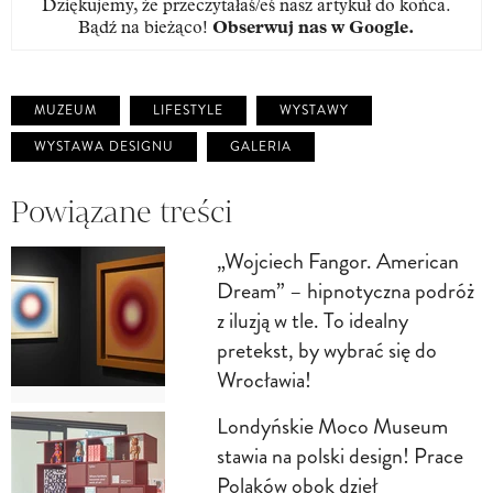
Dziękujemy, że przeczytałaś/eś nasz artykuł do końca.
Bądź na bieżąco!
Obserwuj nas w Google
.
MUZEUM
LIFESTYLE
WYSTAWY
WYSTAWA DESIGNU
GALERIA
Powiązane treści
„Wojciech Fangor. American
Dream” – hipnotyczna podróż
z iluzją w tle. To idealny
pretekst, by wybrać się do
Wrocławia!
Londyńskie Moco Museum
stawia na polski design! Prace
Polaków obok dzieł