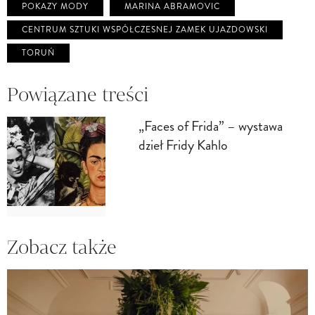
POKAZY MODY
MARINA ABRAMOVIC
CENTRUM SZTUKI WSPÓŁCZESNEJ ZAMEK UJAZDOWSKI
TORUŃ
Powiązane treści
„Faces of Frida” – wystawa
dzieł Fridy Kahlo
Zobacz także