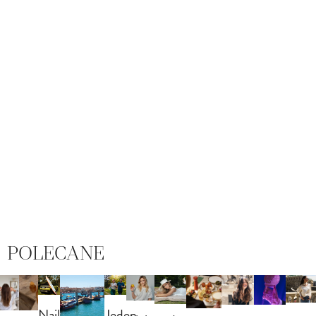
POLECANE
Najlepszy
Jeden