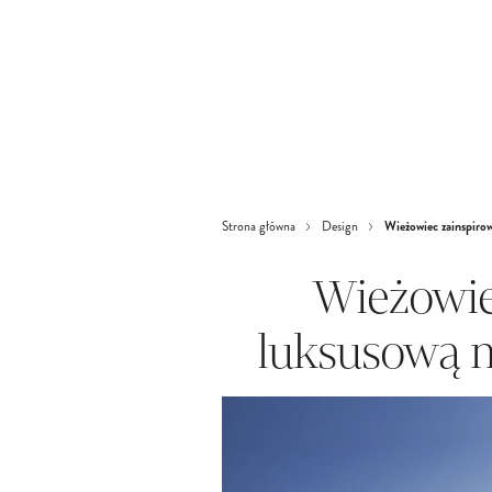
Wieżowiec zainspir
Strona główna
Design
Wieżowie
luksusową 