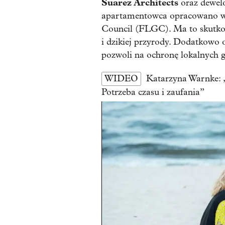
Suarez Architects
oraz dewel
apartamentowca opracowano w z
Council (FLGC). Ma to skutko
i dzikiej przyrody. Dodatkowo 
pozwoli na ochronę lokalnych 
WIDEO
Katarzyna Warnke: „P
Potrzeba czasu i zaufania”