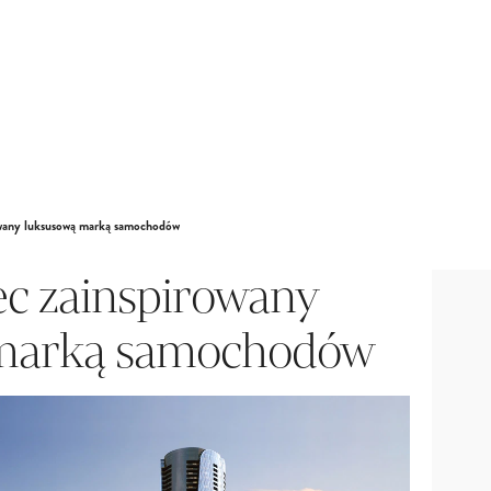
owany luksusową marką samochodów
c zainspirowany
marką samochodów