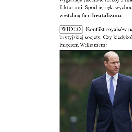
fakturami. Spod jej ręki wycho
brutalizmu
westchną fani
.
WIDEO
Konflikt royalsów n
brytyjskiej socjety. Czy kiedyk
księciem Williamem?