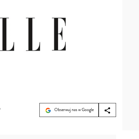
a
Obserwuj nas w Google