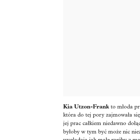
Kia Utzon-Frank
to młoda pro
która do tej pory zajmowała się
jej prac całkiem niedawno dołąc
byłoby w tym być może nic niez
wyglądają jak małe rzeźby z ma