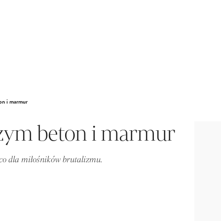
on i marmur
czym beton i marmur
co dla miłośników brutalizmu.