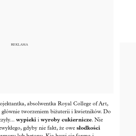
jektantka, absolwentka Royal College of Art,
 głównie tworzeniem biżuterii i kwietników. Do
wypieki
wyroby cukiernicze
zyły...
i
. Nie
słodkości
wykłego, gdyby nie fakt, że owe
rmuru lub betonu. Kia bawi się formą i