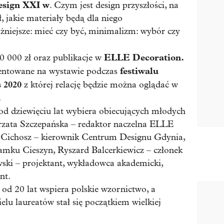
sign XXI w
. Czym jest design przyszłości, na
, jakie materiały będą dla niego
ażniejsze: mieć czy być, minimalizm: wybór czy
ELLE Decoration.
20 000 zł oraz publikacje w
festiwalu
zentowane na wystawie podczas
 2020
z której relację będzie można oglądać w
.
od dziewięciu lat wybiera obiecujących młodych
orzata Szczepańska – redaktor naczelna ELLE
-Cichosz – kierownik Centrum Designu Gdynia,
mku Cieszyn, Ryszard Balcerkiewicz – członek
ki – projektant, wykładowca akademicki,
nt.
d 20 lat wspiera polskie wzornictwo, a
lu laureatów stał się początkiem wielkiej