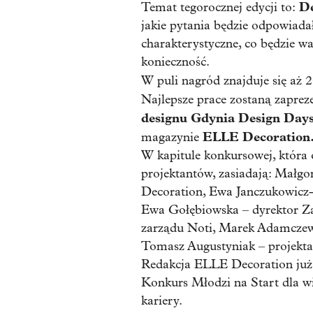
De
Temat tegorocznej edycji to:
jakie pytania będzie odpowiadał
charakterystyczne, co będzie w
konieczność.
W puli nagród znajduje się aż 
Najlepsze prace zostaną zapre
designu Gdynia Design Days
ELLE Decoration
magazynie
W kapitule konkursowej, która 
projektantów, zasiadają: Małg
Decoration, Ewa Janczukowicz
Ewa Gołębiowska – dyrektor Za
zarządu Noti, Marek Adamczews
Tomasz Augustyniak – projekta
Redakcja ELLE Decoration już o
Konkurs Młodzi na Start dla wie
kariery.