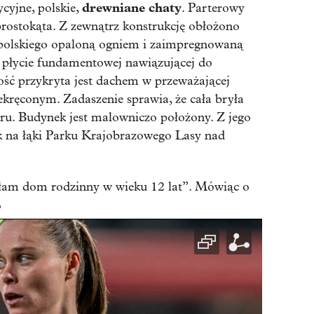
drewniane chaty
ycyjne, polskie,
. Parterowy
rostokąta. Z zewnątrz konstrukcję obłożono
polskiego opaloną ogniem i zaimpregnowaną
 płycie fundamentowej nawiązującej do
ć przykryta jest dachem w przeważającej
kręconym. Zadaszenie sprawia, że cała bryła
ru. Budynek jest malowniczo położony. Z jego
ok na łąki Parku Krajobrazowego Lasy nad
łam dom rodzinny w wieku 12 lat”. Mówiąc o
o