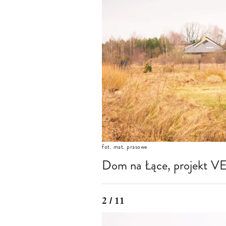
fot. mat. prasowe
Dom na Łące, projekt 
2 / 11