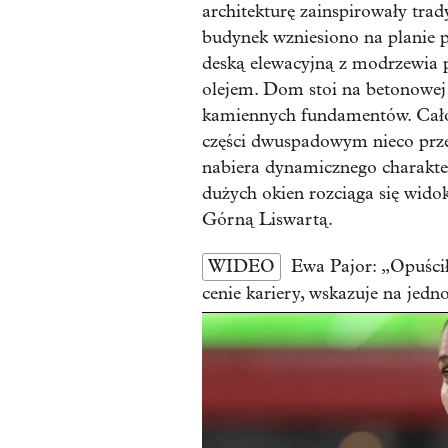
architekturę zainspirowały trad
budynek wzniesiono na planie p
deską elewacyjną z modrzewia 
olejem. Dom stoi na betonowej
kamiennych fundamentów. Całoś
części dwuspadowym nieco prze
nabiera dynamicznego charakte
dużych okien rozciąga się wid
Górną Liswartą.
WIDEO
Ewa Pajor: „Opuści
cenie kariery, wskazuje na jedn