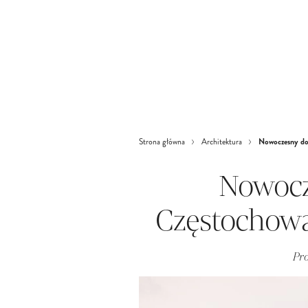
Nowoczesny do
Strona główna
Architektura
Nowocz
Częstochową
Pr