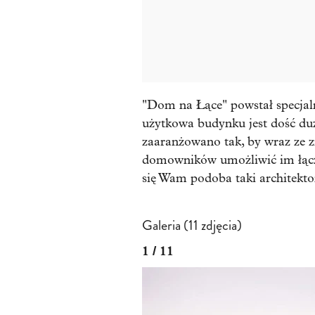
"Dom na Łące" powstał specjaln
użytkowa budynku jest dość du
zaaranżowano tak, by wraz ze 
domowników umożliwić im łącze
się Wam podoba taki architekto
Galeria (11 zdjęcia)
1 / 11